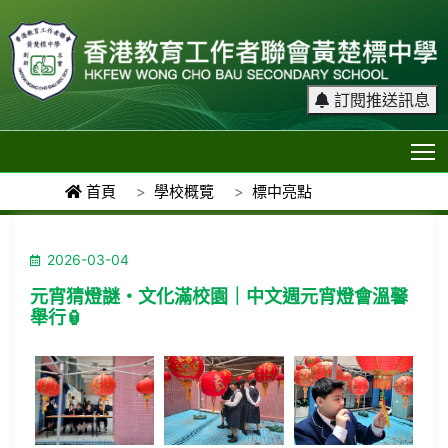
訂閱推送訊息
T
首頁
學校概覽
標中亮點
2026-03-04
元宵猜燈謎・文化滿校園｜中文週元宵燈會溫馨
舉行🏮