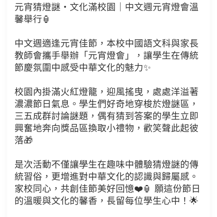
元宵猜燈謎・文化滿校園｜中文週元宵燈會溫
馨舉行🏮
中文週適逢元宵佳節，本校中國語文科與家長
教師會攜手舉辦「元宵燈會」，讓學生在傳統
節慶氛圍中感受中華文化的魅力✨
校園內掛滿火紅燈籠，迎風搖曳，處處洋溢著
濃濃節日氣息。學生們好奇地穿梭於燈謎區，
三五成群討論謎題，偶有猜到答案的學生立即
興奮地奔向獎品區換取小禮物，歡笑聲此起彼
落🎁
是次活動不僅讓學生在趣味中體驗猜燈謎的傳
統習俗，更增進對中華文化的認識與歸屬感。
家校同心，共創佳節美好回憶❤️🏮 願這份節日
的溫暖與文化的馨香，長留每位學生心中！🌟