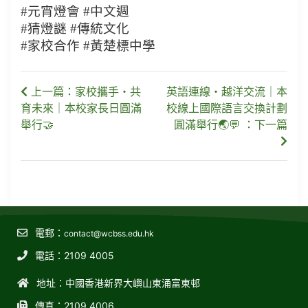
#元宵燈會 #中文週
#猜燈謎 #傳統文化
#家校合作 #黃楚標中學
上一篇：家校攜手・共
英語連線・越洋交流｜本
育未來｜本校家長日圓滿
校線上國際語言交換計劃
舉行🤝
圓滿舉行🌏💬 ：下一篇
電郵：
contact@wcbss.edu.hk
電話：2109 4005
地址：中國香港新界大嶼山東涌富東邨
傳真：2109 4006