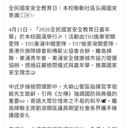
全民國家安全教育日｜本校聯動社區弘揚國安
意識🇨🇳✨
4月11日，「2026全民國家安全教育日嘉年
華」於本校圓滿舉行🎉！活動由T03逸東邨關
愛隊、T05東涌中關愛隊、T07愉景灣關愛隊、
香港升旗隊總會和傳薪火協會合辦，離島婦
聯、東涌青年會、東涌安全健康城市協力營運
協辦，透過莊嚴檢閱儀式與嘉年華，推廣國家
安全理念🤝
中式步操檢閱環節中，大嶼山警區指揮官李祖
銘先生致辭，引用《左傳》強調國防與典儀的
重要📜，寄語大眾珍惜來之不易的和平🕊️。離
島婦聯主席劉淑嫻區議員期望社會各界攜手維
護國安💪