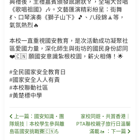
典禮後，主禮嘉賓頒發感謝狀🏅，全場大合唱
《歌唱祖國》🎶。文藝匯演精彩紛呈：街舞
💃、口琴演奏《獅子山下》🎵、八段錦🧘等，
氣氛熱烈🔥
本校一直重視國安教育，是次活動成功凝聚社
區愛國力量，深化師生與街坊的國民身份認同
❤️🇨🇳 願國安意識紮根校園，薪火相傳！🌟
#全民國家安全教育日
#國家安全人人有責
#本校聯動社區
#黃楚標中學
上一篇：國安知識・團
家校同遊・共賞香港｜
隊競技｜本校學生參與離
PTA聯校親子旅行日溫馨
島區國安挑戰賽🇨🇳💪
滿載🚤 ：下一篇