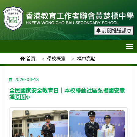
訂閱推送訊息
T
首頁
學校概覽
標中亮點
2026-04-13
全民國家安全教育日｜本校聯動社區弘揚國安意
識🇨🇳✨