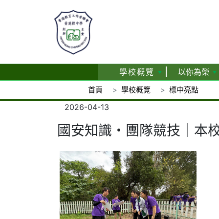
學校概覽
以你為榮
首頁
學校概覽
標中亮點
2026-04-13
國安知識・團隊競技｜本校學