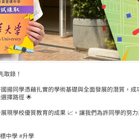
優先取錄！
許國揚同學憑藉扎實的學術基礎與全面發展的潛質，成
擇路徑 🌟
展現學校優質教育的成果 📈。讓我們為許同學的努
標中學 #升學