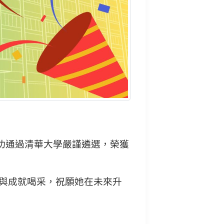
功通過清華大學嚴謹遴選，榮獲
力與成就喝采，祝願她在未來升