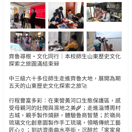
齊魯尋根・文化同行｜本校師生山東歷史文化
探索之旅圓滿結束🎒
中三級六十多位師生走進齊魯大地，展開為期
五天的山東歷史文化探索之旅🚀
行程豐富多彩：在東營黃河口生態保護區，感
受母親河的壯闊與濕地之美🌾；走進淄博周村
古城，親手製作燒餅，體驗魯商智慧；於嶺尚
琉璃文化創意園製作手工琉璃，領略傳統工藝
匠心🏺；到訪濟南曲水亭街，沉醉於「家家泉