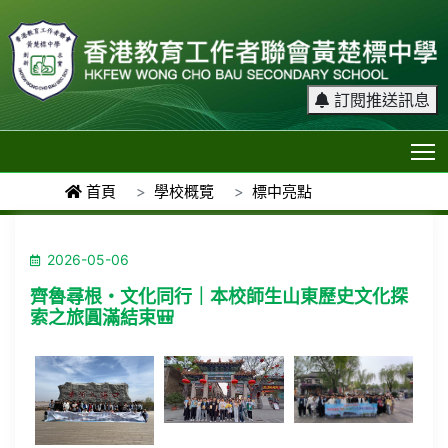
訂閱推送訊息
T
首頁
學校概覽
標中亮點
2026-05-06
齊魯尋根・文化同行｜本校師生山東歷史文化探
索之旅圓滿結束🎒