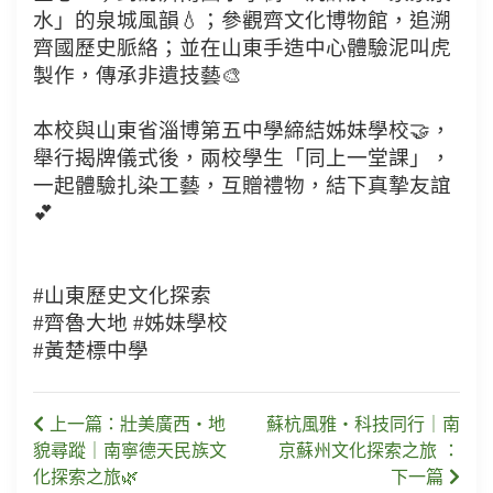
水」的泉城風韻💧；參觀齊文化博物館，追溯
齊國歷史脈絡；並在山東手造中心體驗泥叫虎
製作，傳承非遺技藝🎨
本校與山東省淄博第五中學締結姊妹學校🤝，
舉行揭牌儀式後，兩校學生「同上一堂課」，
一起體驗扎染工藝，互贈禮物，結下真摯友誼
💕
#山東歷史文化探索
#齊魯大地 #姊妹學校
#黃楚標中學
上一篇：壯美廣西・地
蘇杭風雅・科技同行｜南
貌尋蹤｜南寧德天民族文
京蘇州文化探索之旅 ：
化探索之旅🌿
下一篇