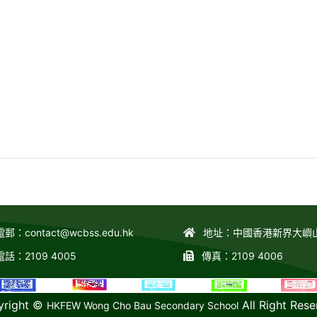
電郵：
contact@wcbss.edu.hk
地址：中國香港新界大嶼
電話：2109 4005
傳真：2109 4006
yright ©
All Right Rese
HKFEW Wong Cho Bau Secondary School