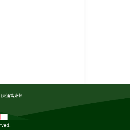
山東涌富東邨
rved.
教育傳媒集團
GoodSchool.hk