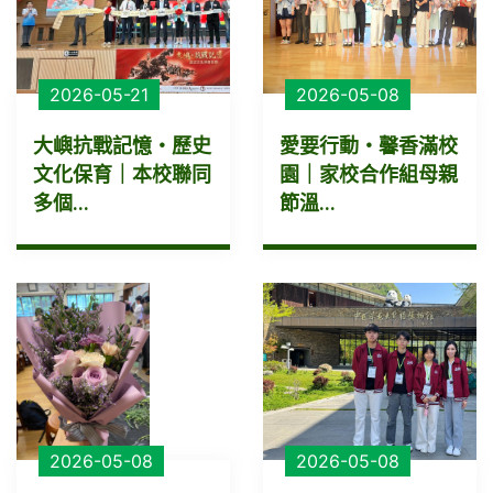
2026-05-21
2026-05-08
大嶼抗戰記憶・歷史
愛要行動・馨香滿校
文化保育｜本校聯同
園｜家校合作組母親
多個...
節溫...
2026-05-08
2026-05-08