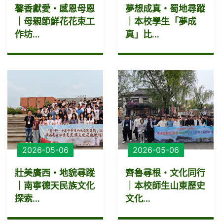
馨香獻愛・感恩母恩
夢想成真・蜀地尋蹤
｜母親節鮮花花束工
｜本校學生「夢成
作坊...
真」比...
2026-05-06
2026-05-06
壯美廣西・地貌尋蹤
齊魯尋根・文化同行
｜南寧德天民族文化
｜本校師生山東歷史
探索...
文化...