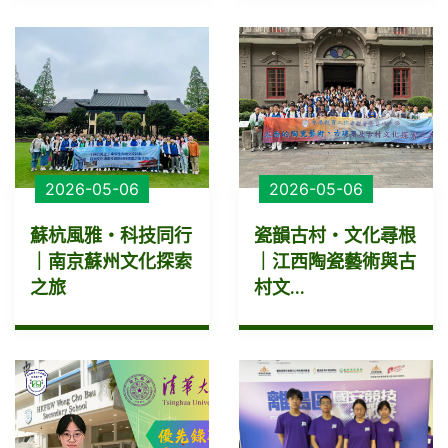
2026-05-06
2026-05-06
蘇杭風雅・科技同行
瓷韻古村・文化尋根
｜南京蘇州文化探索
｜江西陶瓷藝術與古
之旅
村文...