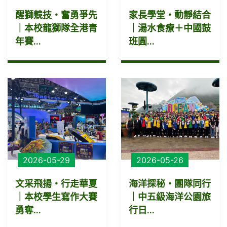
醒獅競技・奮勇爭先
家長學堂・動靜結合
｜本校龍獅隊全港青
｜湯水食療＋中國鼓
年賽...
班圓...
2026-05-29
2026-05-26
文采飛揚・行走華夏
海洋探秘・團隊同行
｜本校學生寫作大賽
｜中五級海洋公園旅
勇奪...
行日...