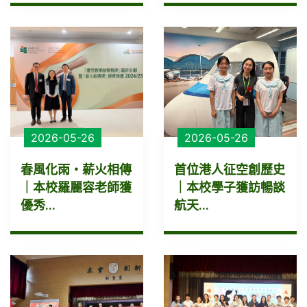
2026-05-26
2026-05-26
春風化雨・薪火相傳
首位港人征空創歷史
｜本校羅麗容老師獲
｜本校學子獲訪暢談
優秀...
航天...