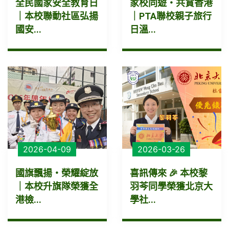
全民國家安全教育日
家校同遊・共賞香港
｜本校聯動社區弘揚
｜PTA聯校親子旅行
國安...
日溫...
2026-04-09
2026-03-26
國旗飄揚・榮耀綻放
喜訊傳來 🎉 本校黎
｜本校升旗隊榮獲全
羽芩同學榮獲北京大
港檢...
學社...