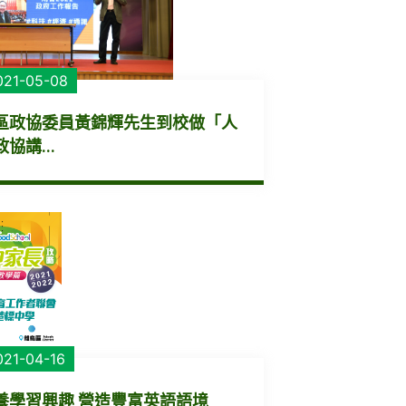
021-05-08
區政協委員黃錦輝先生到校做「人
協講...
021-04-16
養學習興趣 營造豐富英語語境