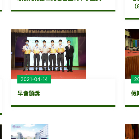
（G
2021-04-14
2
早會頒獎
假