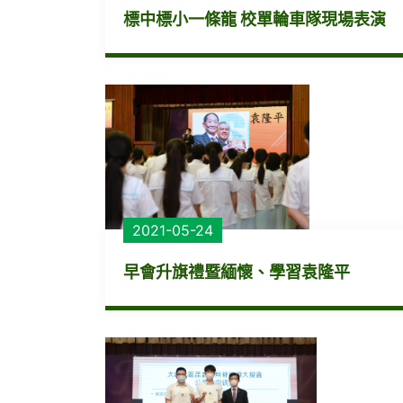
標中標小一條龍 校單輪車隊現場表演
2021-05-24
早會升旗禮暨緬懷、學習袁隆平