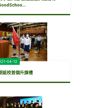
oodSchoo...
021-04-12
期返校首個升旗禮