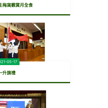
生梅窩觀賞月全食
021-05-17
一升旗禮