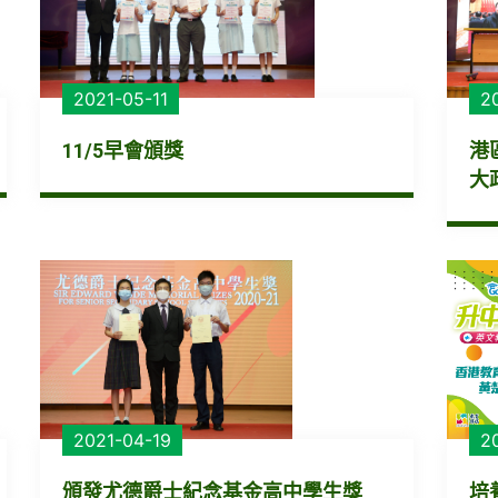
2021-05-11
2
11/5早會頒獎
港
大政
2021-04-19
2
頒發尤德爵士紀念基金高中學生獎
培