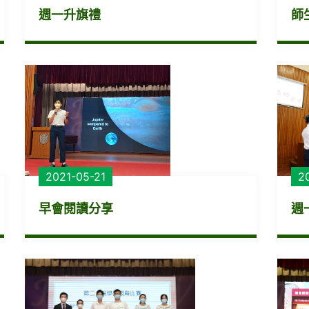
週一升旗禮
師
2021-05-21
2
早會閱讀分享
週