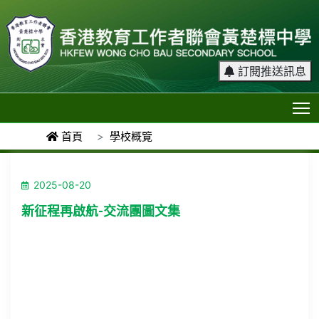
訂閱推送訊息
T
首頁
學校概覽
2025-08-20
新征程再啟航-交流團圖文集