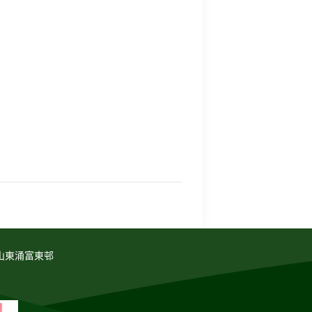
山東涌富東邨