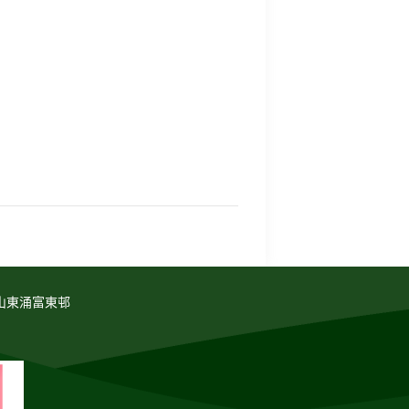
山東涌富東邨