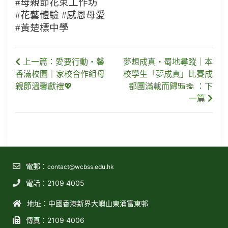
#母親節花束工作坊
#花藝體驗 #感恩母愛
#黃楚標中學
上一篇：愛要行動・馨
夢想成真・蜀地尋蹤｜本
香滿校園｜家校合作組母
校學生「夢成真」比賽成
親節溫馨獻禮💖
都團滿載而歸🎒🎋 ：下
一篇
電郵：
contact@wcbss.edu.hk
電話：2109 4005
地址：中國香港新界大嶼山東涌富東邨
傳真：2109 4006