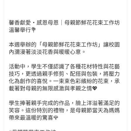
馨香獻愛・感恩母恩｜母親節鮮花花束工作坊
溫馨舉行💐
本週舉辦的「母親節鮮花花束工作坊」讓校園
內瀰漫著淡淡花香與暖暖心意。
活動中，學生不僅認識了各種花材特性與花藝
技巧，更透過親手修剪、配搭與包裝，將壓力
化為創作的喜悅。一束束色彩繽紛的花束，承
載著對母親的無限感激與孝親之情💖
學生捧著親手完成的作品，臉上洋溢著滿足的
笑容。這份特別的禮物，是母親節當天為媽媽
帶來最溫暖的驚喜🌹