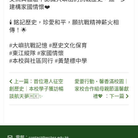
建構家國情懷❤️
🕯️ 銘記歷史，珍愛和平，願抗戰精神薪火相
傳！🌟
#大嶼抗戰記憶 #歷史文化保育
#東江縱隊 #家國情懷
#本校與社區同行 #黃楚標中學
上一篇：首位港人征空
愛要行動・馨香滿校園｜
創歷史｜本校學子獲訪暢
家校合作組母親節溫馨獻
談航天夢🇭🇰✨
禮💖 ：下一篇
電郵：
contact@wcbss.edu.hk