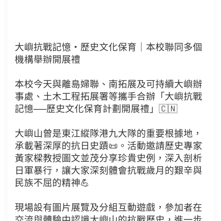
大嶼抗戰記憶・歷史文化保育｜本校聯同多個
機構舉辦開展禮
本校今天與離島婦聯、南拓展及可持續大嶼辦
事處、土木工程拓展署等攜手合辦「大嶼抗戰
記憶──歷史文化保育計劃開展禮」🇨🇳
大嶼山曾是東江縱隊港九大隊的重要根據地，
承載著深厚的抗日史蹟📜。活動邀請歷史專家
黃家樑教授圖文並茂分享珍貴史例，深入剖析
日軍暴行，讓大家深刻體會抗戰歲月的艱辛與
民族不屈的精神💪
現場設有圖片展覽及分組互動遊戲，參加者在
交流與體驗中認識大嶼山的抗戰歷史，進一步