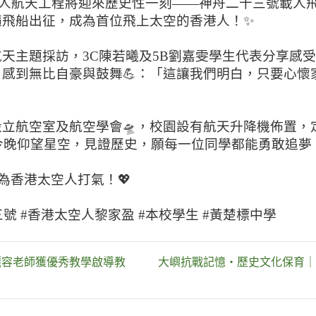
國家載人航天工程將迎來歷史性一刻——神舟二十三號載
隨飛船出征，成為首位飛上太空的香港人！✨
天主題採訪，3C陳若曦及5B劉嘉雯學生代表分享感
感到無比自豪與鼓舞💪：「這讓我們明白，只要心懷
立航空室及航空學會🛸，校園設有航天升降機佈置，
今晚仰望星空，見證歷史，願每一位同學都能勇敢追夢
起為香港太空人打氣！💖
三號 #香港太空人黎家盈 #本校學生 #黃楚標中學
麗容老師獲優秀教學啟導教
大嶼抗戰記憶・歷史文化保育｜