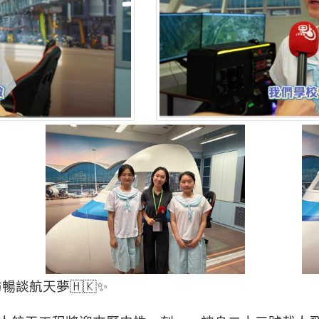
談航天夢🇭🇰✨