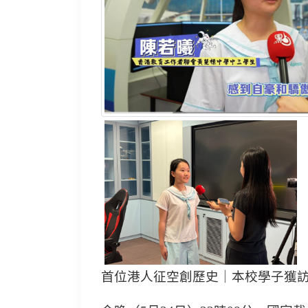
首位港人征空創歷史｜本校學子獲訪暢