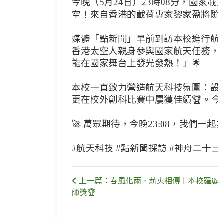
今晚（5月24日）23時08分，
空！來自香港的載荷專家黎家盈將
媒體「點新聞」早前到訪本校進行航
香港太空人親身參與國家航天任務，
能在國家舞台上發光發熱！」🌟
本校一直致力營造航天科技氛圍：設
更在校外創科比賽中屢獲佳績🏆。
🚀 萬眾期待，今晚23:08，我們一
#航天科技 #點新聞採訪 #神舟二十
上一篇：春風化雨・薪火相傳｜本校羅
師獎🏆