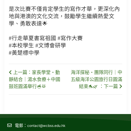
是次比賽不僅肯定學生的寫作才華，更深化內
地與港澳的文化交流，鼓勵學生繼續熱愛文
學、勇敢表達🌟
#行走華夏書寫祖國 #寫作大賽
#本校學生 #文博會研學
#黃楚標中學
上一篇：家長學堂・動
海洋探秘・團隊同行｜中
靜結合｜湯水食療＋中國
五級海洋公園旅行日圓滿
鼓班圓滿舉行🥣🥁
結束🐬🌿 ：下一篇
電郵：
contact@wcbss.edu.hk