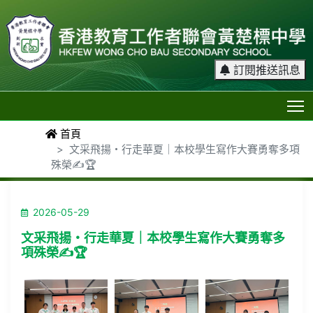
訂閱推送訊息
T
首頁
文采飛揚・行走華夏｜本校學生寫作大賽勇奪多項
殊榮✍️🏆
2026-05-29
文采飛揚・行走華夏｜本校學生寫作大賽勇奪多
項殊榮✍️🏆