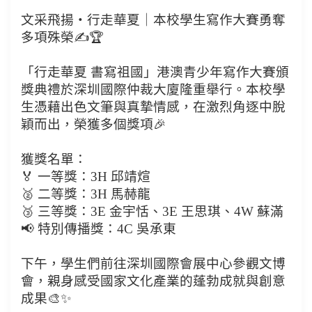
文采飛揚・行走華夏｜本校學生寫作大賽勇奪
多項殊榮✍️🏆
「行走華夏 書寫祖國」港澳青少年寫作大賽頒
獎典禮於深圳國際仲裁大廈隆重舉行。本校學
生憑藉出色文筆與真摯情感，在激烈角逐中脫
穎而出，榮獲多個獎項🎉
獲獎名單：
🏅 一等獎：3H 邱靖煊
🥈 二等獎：3H 馬赫龍
🥉 三等獎：3E 金宇恬、3E 王思琪、4W 蘇滿
📢 特別傳播獎：4C 吳承東
下午，學生們前往深圳國際會展中心參觀文博
會，親身感受國家文化產業的蓬勃成就與創意
成果🎨✨