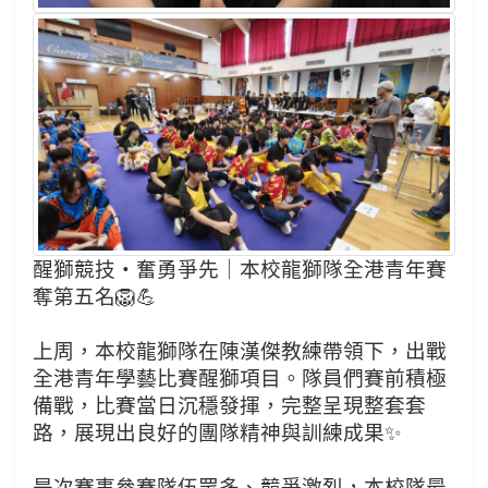
醒獅競技・奮勇爭先｜本校龍獅隊全港青年賽
奪第五名🦁💪
上周，本校龍獅隊在陳漢傑教練帶領下，出戰
全港青年學藝比賽醒獅項目。隊員們賽前積極
備戰，比賽當日沉穩發揮，完整呈現整套套
路，展現出良好的團隊精神與訓練成果✨
是次賽事參賽隊伍眾多、競爭激烈，本校隊最