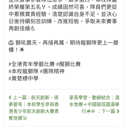
終榮獲第五名🏅。成績固然可喜，隊員們更從
中累積寶貴經驗，清楚認識自身不足，並決心
日後持續刻苦訓練、改進短板，爭取未來賽事
再創佳績💪
🦁 獅吼震天，再接再厲，期待龍獅隊更上一層
樓！🌟
#全港青年學藝比賽 #醒獅比賽
#本校龍獅隊 #團隊精神
#黃楚標中學
上一篇：航天創新・逐
家長學堂・動靜結合｜湯
夢蒼穹｜本校學生參與香
水食療＋中國鼓班圓滿舉
港青少年航天創新大賽勇
行🥣🥁 ：下一篇
奪佳績🚀