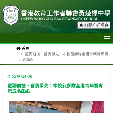
訂閱推送訊息
T
首頁
醒獅競技・奮勇爭先｜本校龍獅隊全港青年賽奪第
五名🦁💪
2026-05-29
醒獅競技・奮勇爭先｜本校龍獅隊全港青年賽奪
第五名🦁💪