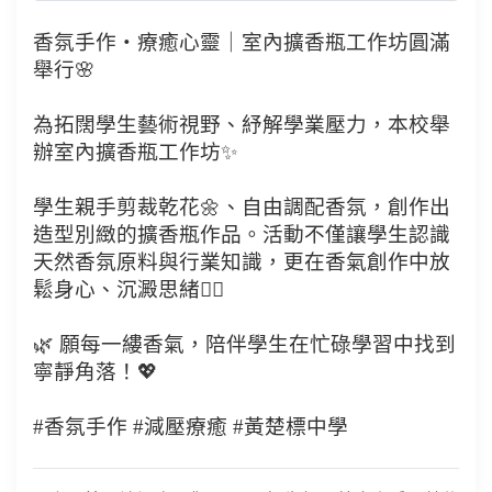
香氛手作・療癒心靈｜室內擴香瓶工作坊圓滿
舉行🌸
為拓闊學生藝術視野、紓解學業壓力，本校舉
辦室內擴香瓶工作坊✨
學生親手剪裁乾花🌼、自由調配香氛，創作出
造型別緻的擴香瓶作品。活動不僅讓學生認識
天然香氛原料與行業知識，更在香氣創作中放
鬆身心、沉澱思緒💆‍♀️
🌿 願每一縷香氣，陪伴學生在忙碌學習中找到
寧靜角落！💖
#香氛手作 #減壓療癒 #黃楚標中學