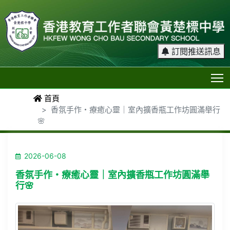
訂閱推送訊息
T
首頁
香氛手作・療癒心靈｜室內擴香瓶工作坊圓滿舉行
🌸
2026-06-08
香氛手作・療癒心靈｜室內擴香瓶工作坊圓滿舉
行🌸