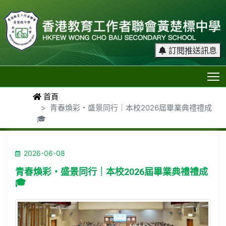
訂閱推送訊息
T
首頁
青春煥彩・盛景同行｜本校2026屆畢業典禮禮成
🎓
2026-06-08
青春煥彩・盛景同行｜本校2026屆畢業典禮禮成
🎓