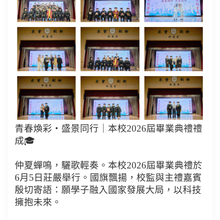
青春煥彩・盛景同行｜本校2026屆畢業典禮禮
成🎓
仲夏蟬鳴，驪歌輕奏。本校2026屆畢業典禮於
6月5日莊嚴舉行。國旗飄揚，校監與主禮嘉賓
殷切寄語：願學子融入國家發展大局，以科技
擁抱未來。