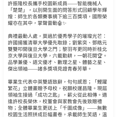
許振隆校長攜手校園新成員——智能機械人
「楚楚」，以別開生面的問答形式回顧學年輝
煌：師生於各類賽事摘下逾三百獎項，國際榮
耀亦在其中，掌聲雷動🤖✨
典禮最動人處，莫過於優秀學子的璀璨光芒：
許國揚獲清華大學優先取錄；劉紫奕、鄧皓元
雙雙叩開復旦大學之門；黎羽岑更同時折桂北
京大學與復旦大學，六載勤耕，一朝花開🏆。
品學兼優、語文優才、數理之星、體藝之星、
傑出領袖——諸多獎項見證青春芳華。
畢業生代表中英雙語致辭，句句感恩；「鯉躍
繁花」立體畫贈予母校，祝願校運昌隆。現屆
領袖生接過「成功之匙」，薪火從此相傳。適
逢許校長榮休，校董會與家教會先後致贈禮
物；全體畢業生更送上「千圖成像」——無數
校園生活照拼成巨幅畫卷，承載師生笑語，溫