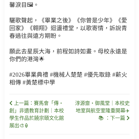
馨淚目🖼️。
驪歌聲起，《畢業之後》《你曾是少年》《愛
回家》《翱翔》迴盪禮堂，以歌寄情，訴說青
春過往與遠方期盼。
願此去星辰大海，前程如詩如畫。母校永遠是
你們的港灣🌟
#2026畢業典禮 #機械人楚楚 #優先取錄 #薪火
相傳 #黃楚標中學
上一篇：賽馬會「傳・
淳源齋・御風堂｜本校史
創」非遺教育計劃｜本校
地室與航空室隆重開幕✈️
學生作品於饒宗頤文化館
📚 ：下一篇
展出🎨🏮