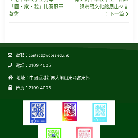
「國・家・我」比賽冠軍
饒宗頤文化館展出🎨🏮
🎬🏆
：下一篇
電郵：
contact@wcbss.edu.hk
電話：2109 4005
地址：中國香港新界大嶼山東涌富東邨
傳真：2109 4006