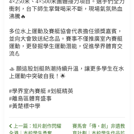
4×250米、4×500米團體接力項目。選手們全力
衝刺，台下師生掌聲喝采不斷，現場氣氛熱血
沸騰🔥
多位水上運動及賽艇協會代表擔任頒獎嘉賓，
並向大會致送紀念品。賽事不僅推廣室內賽艇
運動，更發掘學生運動潛能，促進學界體育交
流💪
🚣 願這股划艇熱潮持續升溫，讓更多學生在水
上運動中突破自我！🌟
#學界室內賽艇 #划艇精英
#離島區體育盛事
#黃楚標中學
上一篇：短片創作閃耀
賽馬會「傳・創」非遺教
全港｜本校學生勇奪
育計劃｜本校學生作品於