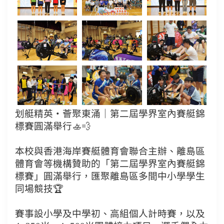
划艇精英・薈聚東涌｜第二屆學界室內賽艇錦
標賽圓滿舉行🚣💨
本校與香港海岸賽艇體育會聯合主辦、離島區
體育會等機構贊助的「第二屆學界室內賽艇錦
標賽」圓滿舉行，匯聚離島區多間中小學學生
同場競技🏆
賽事設小學及中學初、高組個人計時賽，以及