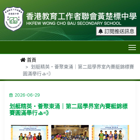
訂閱推送訊息
T
首頁
划艇精英・薈聚東涌｜第二屆學界室內賽艇錦標賽
圓滿舉行🚣💨
2026-06-29
划艇精英・薈聚東涌｜第二屆學界室內賽艇錦標
賽圓滿舉行🚣💨