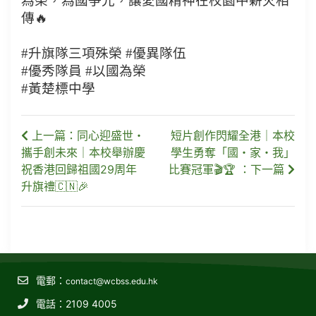
為榮，為國爭光，讓愛國精神在校園中薪火相
傳🔥
#升旗隊三項殊榮 #優異隊伍
#優秀隊員 #以國為榮
#黃楚標中學
上一篇：同心迎盛世・
短片創作閃耀全港｜本校
攜手創未來｜本校舉辦慶
學生勇奪「國・家・我」
祝香港回歸祖國29周年
比賽冠軍🎬🏆 ：下一篇
升旗禮🇨🇳🎉
電郵：
contact@wcbss.edu.hk
電話：2109 4005