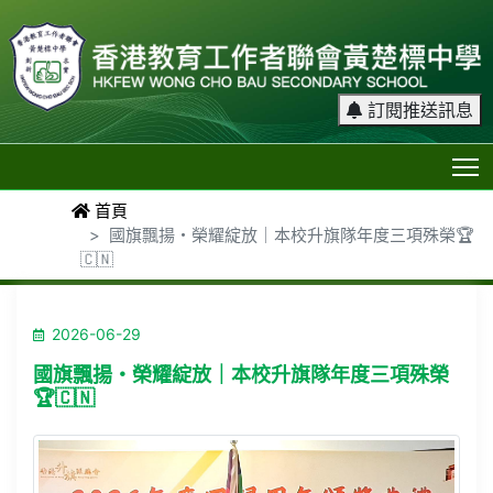
訂閱推送訊息
T
首頁
國旗飄揚・榮耀綻放｜本校升旗隊年度三項殊榮🏆
🇨🇳
2026-06-29
國旗飄揚・榮耀綻放｜本校升旗隊年度三項殊榮
🏆🇨🇳