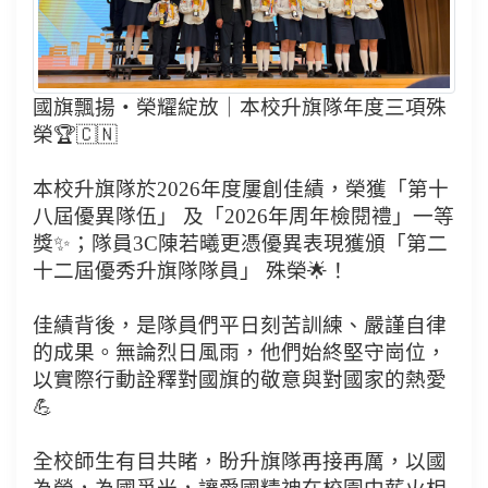
國旗飄揚・榮耀綻放｜本校升旗隊年度三項殊
榮🏆🇨🇳
本校升旗隊於2026年度屢創佳績，榮獲「第十
八屆優異隊伍」 及「2026年周年檢閱禮」一等
獎✨；隊員3C陳若曦更憑優異表現獲頒「第二
十二屆優秀升旗隊隊員」 殊榮🌟！
佳績背後，是隊員們平日刻苦訓練、嚴謹自律
的成果。無論烈日風雨，他們始終堅守崗位，
以實際行動詮釋對國旗的敬意與對國家的熱愛
💪
全校師生有目共睹，盼升旗隊再接再厲，以國