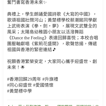
奮鬥書寫香港未來✨
典禮上，學生朗誦愛國詩歌《大寫的中國》，
歌頌祖國壯闊河山；黃楚標學校蔡潮銘同學獻
上武術表演《拳‧劍‧夢》，展現文武雙全的
風采；太陽島幼稚園小朋友以活潑舞蹈
《Dance the Feeling》表達回歸喜悦；本校合唱
團壓軸獻唱《紫荊花盛開》，歌聲悠揚，傳遞
祖國與香港的緊密連結🎵
祝願香港繁榮安定，大家同心攜手迎盛世、創
未來！🌟
#香港回歸29周年 #升旗禮
#同心迎盛世 #愛國情懷
#黃楚標中學