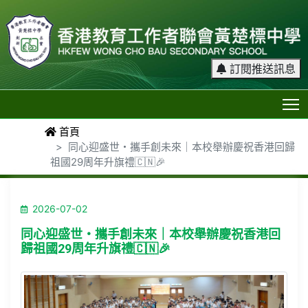
訂閱推送訊息
T
首頁
同心迎盛世・攜手創未來｜本校舉辦慶祝香港回歸
祖國29周年升旗禮🇨🇳🎉
2026-07-02
同心迎盛世・攜手創未來｜本校舉辦慶祝香港回
歸祖國29周年升旗禮🇨🇳🎉