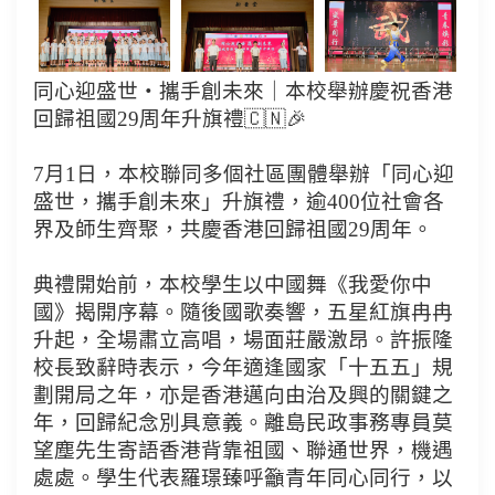
同心迎盛世・攜手創未來｜本校舉辦慶祝香港
回歸祖國29周年升旗禮🇨🇳🎉
7月1日，本校聯同多個社區團體舉辦「同心迎
盛世，攜手創未來」升旗禮，逾400位社會各
界及師生齊聚，共慶香港回歸祖國29周年。
典禮開始前，本校學生以中國舞《我愛你中
國》揭開序幕。隨後國歌奏響，五星紅旗冉冉
升起，全場肅立高唱，場面莊嚴激昂。許振隆
校長致辭時表示，今年適逢國家「十五五」規
劃開局之年，亦是香港邁向由治及興的關鍵之
年，回歸紀念別具意義。離島民政事務專員莫
望塵先生寄語香港背靠祖國、聯通世界，機遇
處處。學生代表羅璟臻呼籲青年同心同行，以