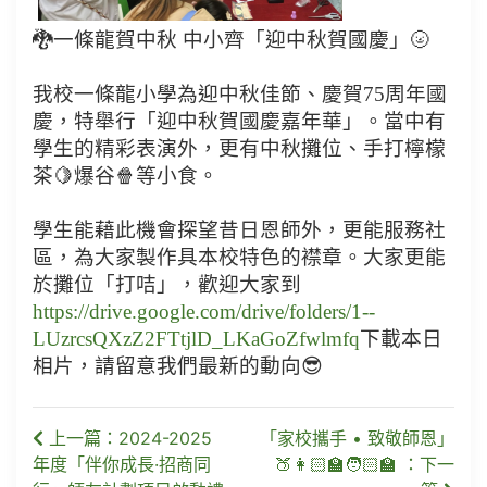
🐉一條龍賀中秋 中小齊「迎中秋賀國慶」🌝
我校一條龍小學為迎中秋佳節、慶賀75周年國
慶，特舉行「迎中秋賀國慶嘉年華」。當中有
學生的精彩表演外，更有中秋攤位、手打檸檬
茶🍋爆谷🍿等小食。
學生能藉此機會探望昔日恩師外，更能服務社
區，為大家製作具本校特色的襟章。大家更能
於攤位「打咭」，歡迎大家到
https://drive.google.com/drive/folders/1--
LUzrcsQXzZ2FTtjlD_LKaGoZfwlmfq
下載本日
相片，請留意我們最新的動向😎
上一篇：2024-2025
「家校攜手 • 致敬師恩」
年度「伴你成長·招商同
🍑👩🏻‍🏫🧑🏻‍🏫 ：下一