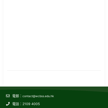
電郵：
contact@wcbss.edu.hk
電話：2109 4005