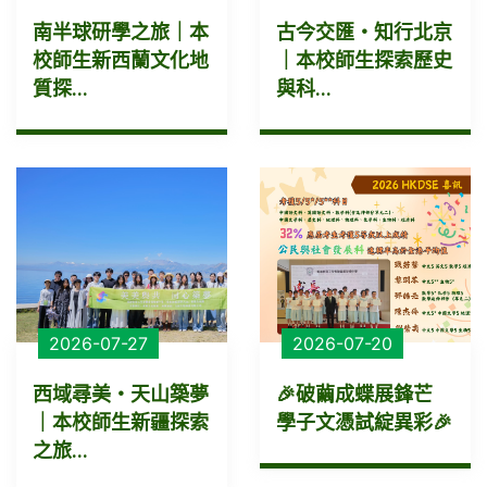
南半球研學之旅｜本
古今交匯・知行北京
校師生新西蘭文化地
｜本校師生探索歷史
質探...
與科...
2026-07-27
2026-07-20
西域尋美・天山築夢
🎉破繭成蝶展鋒芒
｜本校師生新疆探索
學子文憑試綻異彩🎉
之旅...