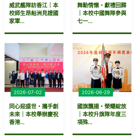
威武艦隊訪香江｜本
舞動情懷・獻禮回歸
校師生昂船洲見證國
｜本校中國舞隊參與
家軍...
七一...
2026-07-02
2026-06-29
同心迎盛世・攜手創
國旗飄揚・榮耀綻放
未來｜本校舉辦慶祝
｜本校升旗隊年度三
香港...
項殊...