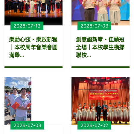
2026-07-13
2026-07-03
樂動心弦・樂啟新程
創意譜新章・佳績冠
｜本校周年音樂會圓
全場｜本校學生橫掃
滿舉...
聯校...
2026-07-03
2026-07-02