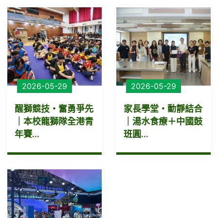
2026-05-29
2026-05-29
醒獅競技・奮勇爭先
家長學堂・動靜結合
｜本校龍獅隊全港青
｜湯水食療＋中國鼓
年賽...
班圓...