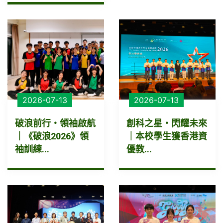
2026-07-13
2026-07-13
破浪前行・領袖啟航
創科之星・閃耀未來
｜《破浪2026》領
｜本校學生獲香港資
袖訓練...
優教...