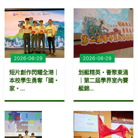
2026-06-29
2026-06-29
短片創作閃耀全港｜
划艇精英・薈聚東涌
本校學生勇奪「國・
｜第二屆學界室內賽
家・...
艇錦...