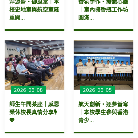
淳源齋・御風堂｜本
香氛手作・療癒心靈
校史地室與航空室隆
｜室內擴香瓶工作坊
重開...
圓滿...
2026-06-08
2026-06-05
師生午間茶座｜感恩
航天創新・逐夢蒼穹
榮休校長真情分享🎙️
｜本校學生參與香港
💖
青少...