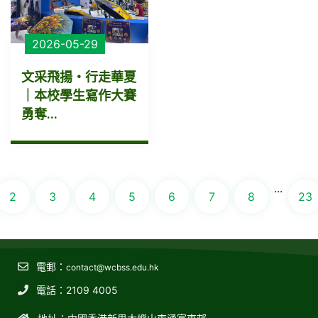
2026-05-29
文采飛揚・行走華夏
｜本校學生寫作大賽
勇奪...
...
2
3
4
5
6
7
8
23
電郵：
contact@wcbss.edu.hk
電話：2109 4005