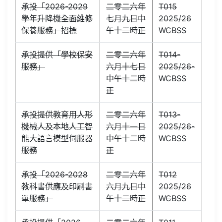
承投「2026-2029
二零二六年
T015
學年升降機全面維修
七月九日中
2025/26
保養服務」招標
午十二時正
WCBSS
承投提供「學校保安
二零二六年
T014-
服務」
六月十七日
2025/26-
中午十二時
WCBSS
正
承投提供教育用人形
二零二六年
T013-
機械人及本地人工智
六月十一日
2025/26-
能大語言模型伺服器
中午十二時
WCBSS
服務
正
承投「2026-2028
二零二六年
T012
教科書供應及印刷書
六月九日中
2025/26
單服務」
午十二時正
WCBSS