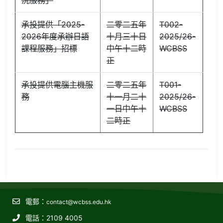
承投提供「2025-
二零二五年
T002-
2026年度承辦日語
十月三十日
2025/26-
課程服務」招標
中午十二時
WCBSS
正
承投提供電腦主機服
二零二五年
T001-
務
十一月二十
2025/26-
一日中午十
WCBSS
二時正
電郵：
contact@wcbss.edu.hk
電話：2109 4005