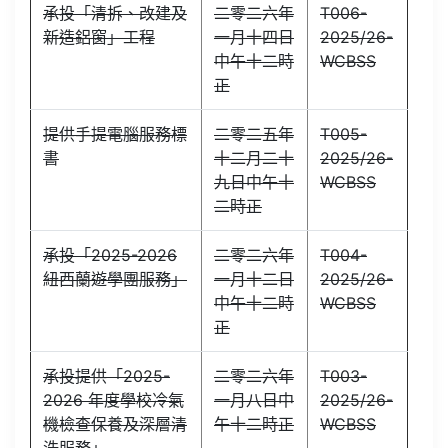
承投「清拆、改建及
二零二六年
T006-
新造鋁窗」工程
一月十四日
2025/26-
中午十二時
WCBSS
正
提供手提電腦服務標
二零二五年
T005-
書
十二月二十
2025/26-
九日中午十
WCBSS
二時正
承投「2025-2026
二零二六年
T004-
紐西蘭遊學團服務」
一月十二日
2025/26-
中午十二時
WCBSS
正
承投提供「2025-
二零二六年
T003-
2026 年度學校冷氣
一月八日中
2025/26-
機檢查保養及深層清
午十二時正
WCBSS
洗服務」