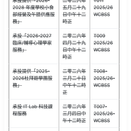
承投提供「2026-
二零二六年
T011
2028 年度學校小食
五月二十九
2025/26
部經營及午膳供應服
日中午十二
WCBSS
務」
時正
承投「2026-2027
二零二六年
T009
臨床/輔導心理學家
四月二十九
2025/26
服務」
日中午十二
WCBSS
時正
承投提供「2025-
二零二六年
T008-
2026杜拜遊學團服
三月二十日
2025/26-
務」
中午十二時
WCBSS
正
承投 IT Lab 科技課
二零二六年
T007-
程服務
三月四日中
2025/26-
午十二時正
WCBSS