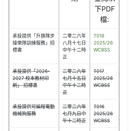
下PDF
檔:
承投提供「升旗隊步
二零二六年
T018
操樂隊訓練服務」招
八月十七日
2025/26
標書
中午十二時
WCBSS
正
承投提供「2026-
二零二六年
T017
2027 校本教材印
七月十五日
2025/26
刷」 招標書
中午十二時
WCBSS
正
承投提供可編程電動
二零二六年
T016
機械狗服務
七月九日中
2025/26
午十二時正
WCBSS