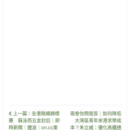
上一篇：全港跳繩錦標
兩會你問我答｜如何降低
賽 蘇泳而五金封后｜即
大灣區青年來港求學成
時新聞｜體波｜on.cc東
本？朱立威：優化高鐵通