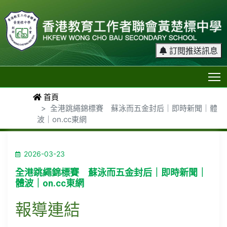
訂閱推送訊息
T
首頁
全港跳繩錦標賽 蘇泳而五金封后｜即時新聞｜體
波｜on.cc東網
2026-03-23
全港跳繩錦標賽 蘇泳而五金封后｜即時新聞｜
體波｜on.cc東網
報導連結