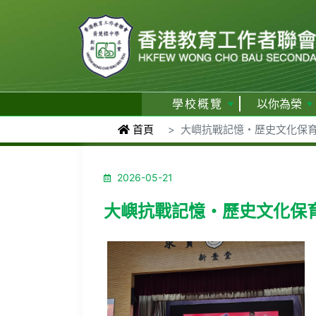
學校概覽
以你為榮
首頁
大嶼抗戰記憶・歷史文化保
2026-05-21
大嶼抗戰記憶・歷史文化保