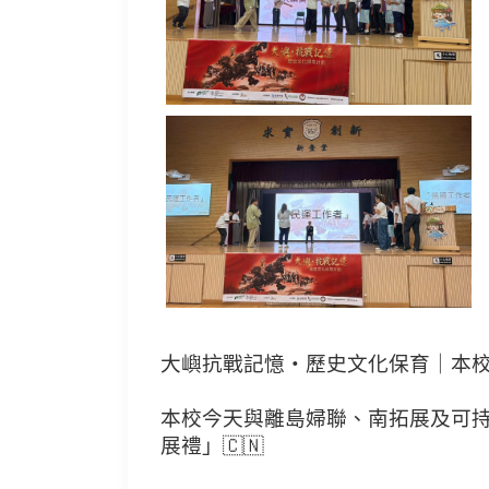
大嶼抗戰記憶・歷史文化保育｜本
本校今天與離島婦聯、南拓展及可持
展禮」🇨🇳