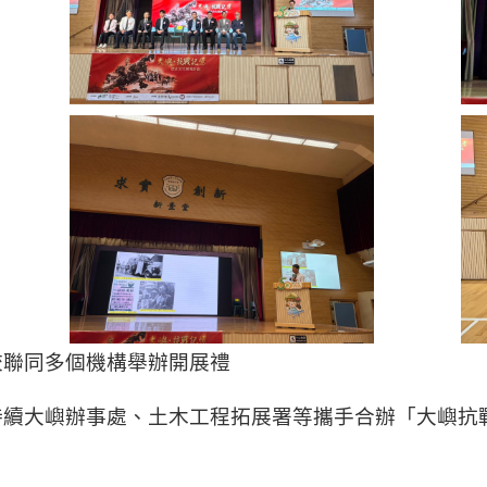
校聯同多個機構舉辦開展禮
續大嶼辦事處、土木工程拓展署等攜手合辦「大嶼抗