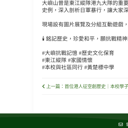
大嶼山曾是東江縱隊港九大隊的重要
史例，深入剖析日軍暴行，讓大家深
現場設有圖片展覽及分組互動遊戲，
🕯️ 銘記歷史，珍愛和平，願抗戰精
#大嶼抗戰記憶 #歷史文化保育
#東江縱隊 #家國情懷
#本校與社區同行 #黃楚標中學
上一篇：首位港人征空創歷史｜本校學子獲