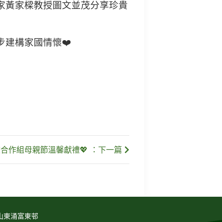
家黃家樑教授圖文並茂分享珍貴
建構家國情懷❤️
合作組母親節溫馨獻禮💖 ：下一篇
山東涌富東邨