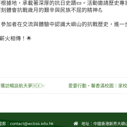
根據地，承載著深厚的抗日史蹟📜。活動邀請歷史專
刻體會抗戰歲月的艱辛與民族不屈的精神💪
參加者在交流與體驗中認識大嶼山的抗戰歷史，進一步
神薪火相傳！🌟
訪暢談航天夢🇭🇰✨
愛要行動・馨香滿校園｜家校
電郵：
contact@wcbss.edu.hk
地址：中國香港新界大嶼