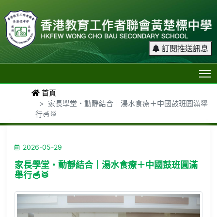
訂閱推送訊息
T
首頁
家長學堂・動靜結合｜湯水食療＋中國鼓班圓滿舉
行🥣🥁
2026-05-29
家長學堂・動靜結合｜湯水食療＋中國鼓班圓滿
舉行🥣🥁