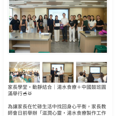
家長學堂・動靜結合｜湯水食療＋中國鼓班圓
滿舉行🥣🥁
為讓家長在忙碌生活中找回身心平衡，家長教
師會日前舉辦「滋潤心靈‧湯水食療製作工作