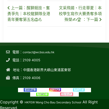
上一篇：醒獅競技・奮
文采飛揚・行走華夏｜本
勇爭先｜本校龍獅隊全港
校學生寫作大賽勇奪多項
青年賽奪第五名🦁💪
殊榮✍️🏆 ：下一篇
電郵：
contact@wcbss.edu.hk
電話：2109 4005
地址：中國香港新界大嶼山東涌富東邨
傳真：2109 4006
教育傳媒集團
GoodSchool.hk
Copyright ©
All Right
HKFEW Wong Cho Bau Secondary School
Reserved.