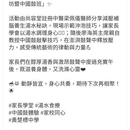
坊暨中國鼓班」✨
活動由尚容堂註冊中醫梁佩儀醫師分享減壓補
腦養生湯水秘訣，現場示範沖泡技巧，讓家長
學會以湯水調理身心💆‍♀️；隨後廖海英主席親自
教授中國鼓敲擊技巧，在澎湃鼓聲中釋放壓
力，感受傳統藝術的律動與力量💪
家長們在醇厚湯香與激昂鼓聲中度過充實午
後，既滋養身體，又洗滌心靈❤️
🥣🥁 動靜皆宜，身心共養，期待下次再相聚！
🌟
#家長學堂 #湯水食療
#中國鼓體驗 #家校同心
#黃楚標中學