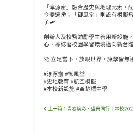
「淳源齋」融合歷史與地理元素，
今變遷🌍；「御風堂」則設有模擬
子🛩️
創辦人及校監勉勵學生善用新設施
心，標誌著校園學習環境邁向新台階
🚀 立足當下，放眼世界，讓學習無邊
#淳源齋 #御風堂
#史地教育 #航空模擬
#本校新設施 #黃楚標中學
上一篇：青春煥彩・盛景同行｜本校202