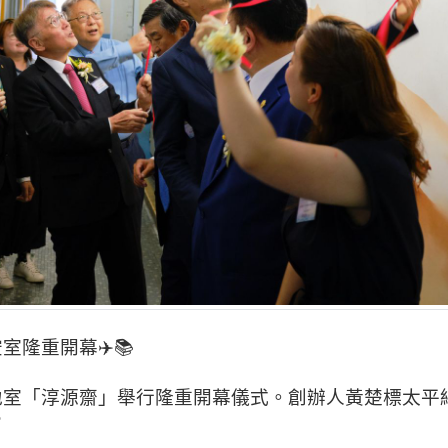
隆重開幕✈️📚
地室「淳源齋」舉行隆重開幕儀式。創辦人黃楚標太平
