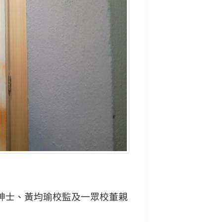
紳士、黃均瑜校監及一眾校董親