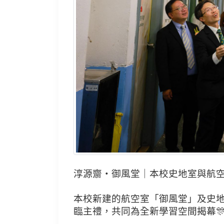
淳源齋・御風堂｜本校史地室與航空室
本校新建的航空室「御風堂」及史
臨主禮，共同為全新學習空間揭幕