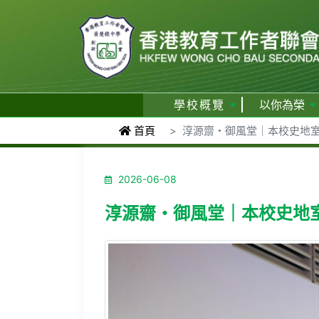
學校概覽
以你為榮
首頁
淳源齋・御風堂｜本校史地室
2026-06-08
淳源齋・御風堂｜本校史地室