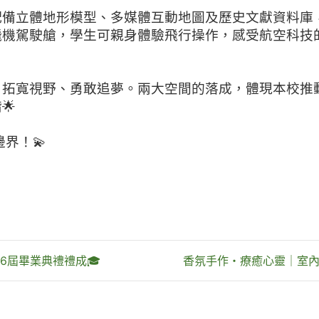
配備立體地形模型、多媒體互動地圖及歷史文獻資料庫
飛機駕駛艙，學生可親身體驗飛行操作，感受航空科技
，拓寬視野、勇敢追夢。兩大空間的落成，體現本校推
🌟
界！💫
6屆畢業典禮禮成🎓
香氛手作・療癒心靈｜室內