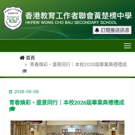
訂閱推送訊息
T
首頁
青春煥彩・盛景同行｜本校2026屆畢業典禮禮成
🎓
2026-06-08
青春煥彩・盛景同行｜本校2026屆畢業典禮禮成
🎓