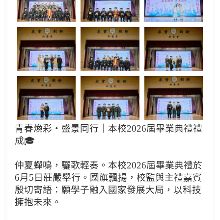
青春煥彩・盛景同行｜本校2026屆畢業典禮禮
成🎓
仲夏蟬鳴，驪歌輕奏。本校2026屆畢業典禮於
6月5日莊嚴舉行。國旗飄揚，校監與主禮嘉賓
殷切寄語：願學子融入國家發展大局，以科技
擁抱未來。