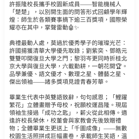
許振隆校長攜手校園新成員——智能機械人
「楚楚」，以別開生面的問答形式回顧學年輝
煌：師生於各類賽事摘下逾三百獎項，國際榮
耀亦在其中，掌聲雷動🤖✨
典禮最動人處，莫過於優秀學子的璀璨光芒：
許國揚獲清華大學優先取錄；劉紫奕、鄧皓元
雙雙叩開復旦大學之門；黎羽岑更同時折桂北
京大學與復旦大學，六載勤耕，一朝花開🏆。
品學兼優、語文優才、數理之星、體藝之星、
傑出領袖——諸多獎項見證青春芳華。
畢業生代表中英雙語致辭，句句感恩；「鯉躍
繁花」立體畫贈予母校，祝願校運昌隆。現屆
領袖生接過「成功之匙」，薪火從此相傳。適
逢許校長榮休，校董會與家教會先後致贈禮
物；全體畢業生更送上「千圖成像」——無數
校園生活照拼成巨幅畫卷，承載師生笑語，溫