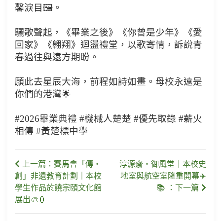
馨淚目🖼️。
驪歌聲起，《畢業之後》《你曾是少年》《愛
回家》《翱翔》迴盪禮堂，以歌寄情，訴說青
春過往與遠方期盼。
願此去星辰大海，前程如詩如畫。母校永遠是
你們的港灣🌟
#2026畢業典禮 #機械人楚楚 #優先取錄 #薪火
相傳 #黃楚標中學
上一篇：賽馬會「傳・
淳源齋・御風堂｜本校史
創」非遺教育計劃｜本校
地室與航空室隆重開幕✈️
學生作品於饒宗頤文化館
📚 ：下一篇
展出🎨🏮